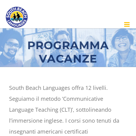
Skip
to
content
PROGRAMMA
VACANZE
South Beach Languages offra 12 livelli.
Seguiamo il metodo ‘Communicative
Language Teaching (CLT)’, sottolineando
l’immersione inglese. I corsi sono tenuti da
insegnanti americani certificati