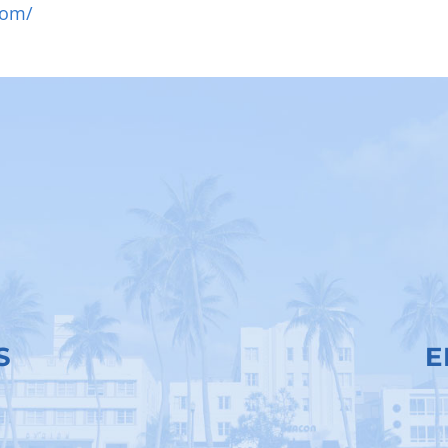
com/
S
E