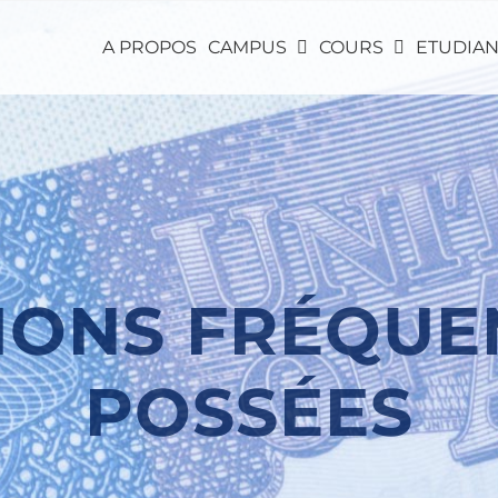
A PROPOS
CAMPUS
COURS
ETUDIAN
IONS FRÉQU
POSSÉES