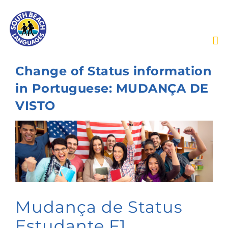
Skip
to
content
Change of Status information
in Portuguese: MUDANÇA DE
VISTO
View
Larger
Image
Mudança de Status
Estudante F1